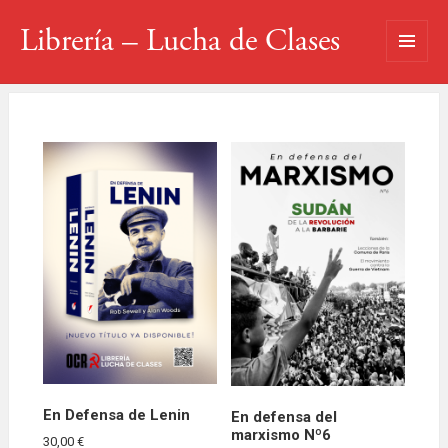
Librería – Lucha de Clases
MENÚ
Y
WIDGETS
En Defensa de Lenin
En defensa del
marxismo Nº6
30,00
€