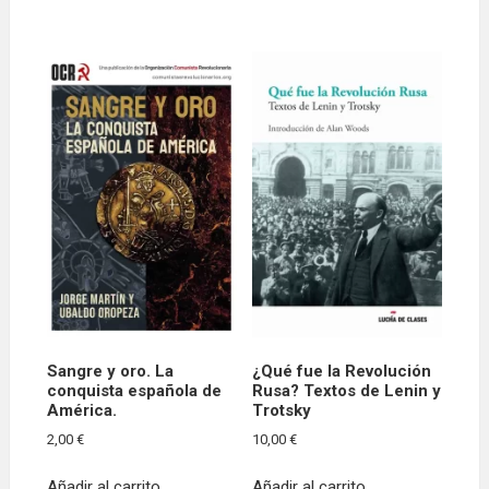
tiene
múltiples
variantes.
Las
opciones
se
pueden
elegir
en
la
página
de
producto
Sangre y oro. La
¿Qué fue la Revolución
conquista española de
Rusa? Textos de Lenin y
América.
Trotsky
2,00
€
10,00
€
Añadir al carrito
Añadir al carrito