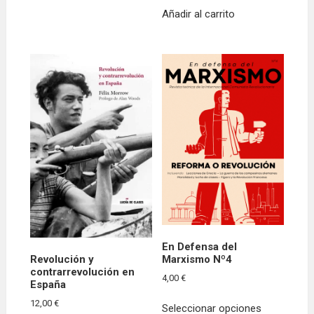
through
tiene
Añadir al carrito
33,00 €
múltiples
variantes.
Las
opciones
se
pueden
elegir
en
la
página
de
producto
En Defensa del
Marxismo Nº4
Revolución y
contrarrevolución en
4,00
€
España
Este
12,00
€
Seleccionar opciones
producto