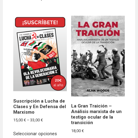
producto
tiene
múltiples
variantes.
Las
opciones
se
pueden
elegir
en
la
página
de
producto
Suscripción a Lucha de
La Gran Traición –
Clases y En Defensa del
Análisis marxista de un
Marxismo
testigo ocular de la
Price
15,00
€
–
33,00
€
transición
range:
Este
18,00
€
15,00 €
Seleccionar opciones
producto