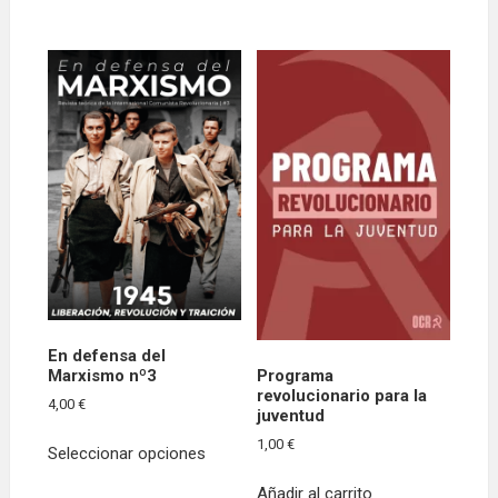
En defensa del
Marxismo nº3
Programa
revolucionario para la
4,00
€
juventud
Este
1,00
€
Seleccionar opciones
producto
tiene
Añadir al carrito