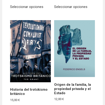
Este
Este
Seleccionar opciones
Seleccionar opciones
producto
producto
tiene
tiene
múltiples
múltiples
variantes.
variantes.
Las
Las
opciones
opciones
se
se
pueden
pueden
elegir
elegir
en
en
la
la
página
página
de
de
producto
producto
Origen de la familia, la
propiedad privada y el
Historia del trotskismo
Estado
británico
12,00
€
15,00
€