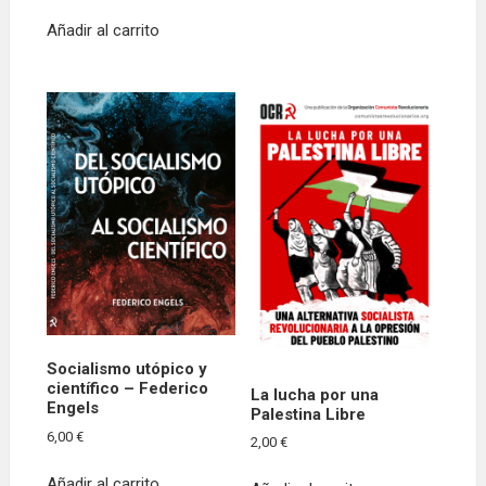
tiene
Añadir al carrito
múltiples
variantes.
Las
opciones
se
pueden
elegir
en
la
página
de
producto
Socialismo utópico y
científico – Federico
La lucha por una
Engels
Palestina Libre
6,00
€
2,00
€
Añadir al carrito