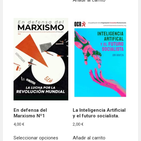
Añadir al carrito
En defensa del
La Inteligencia Artificial
Marxismo Nº1
y el futuro socialista.
4,00
€
2,00
€
Este
Seleccionar opciones
Añadir al carrito
producto