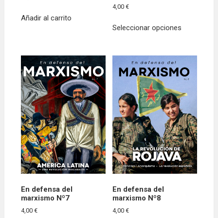
4,00
€
Añadir al carrito
Este
Seleccionar opciones
producto
tiene
múltiples
variantes.
Las
opciones
se
pueden
elegir
en
la
página
de
producto
En defensa del
En defensa del
marxismo Nº7
marxismo Nº8
4,00
€
4,00
€