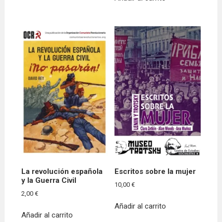
múltiples
variantes.
Las
opciones
se
pueden
elegir
en
la
página
de
producto
La revolución española
Escritos sobre la mujer
y la Guerra Civil
10,00
€
2,00
€
Añadir al carrito
Añadir al carrito